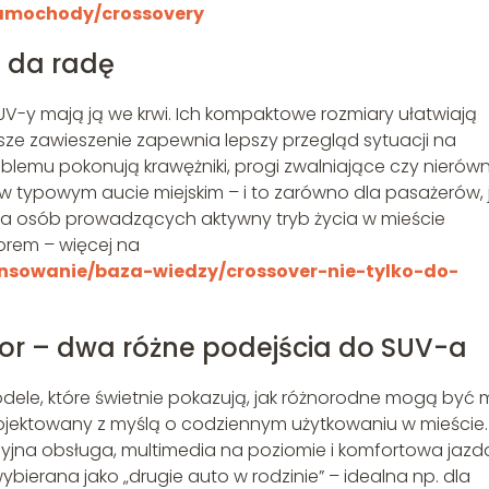
samochody/crossovery
V da radę
SUV-y mają ją we krwi. Ich kompaktowe rozmiary ułatwiają
ższe zawieszenie zapewnia lepszy przegląd sytuacji na
oblemu pokonują krawężniki, progi zwalniające czy nierów
 w typowym aucie miejskim – i to zarówno dla pasażerów, j
la osób prowadzących aktywny tryb życia w mieście
orem – więcej na
nansowanie/baza-wiedzy/crossover-nie-tylko-do-
or – dwa różne podejścia do SUV-a
dele, które świetnie pokazują, jak różnorodne mogą być 
ojektowany z myślą o codziennym użytkowaniu w mieście.
jna obsługa, multimedia na poziomie i komfortowa jazd
bierana jako „drugie auto w rodzinie” – idealna np. dla