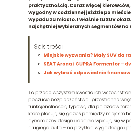
praktycznością. Coraz więcej kierowców, 
wygodny w codziennej jeździe po mieści
wypadu za miasto. I właśnie tu SUV okazuj
najchętniej wybieranych segmentów na 
Spis treści:
Miejskie wyzwania? Mały SUV da r
SEAT Arona i CUPRA Formentor – d
Jak wybrać odpowiednie finansow
To przede wszystkim kwestia ich wszechstron
poczucie bezpieczeństwa i przestronne wnęt
funkcjonalnością typową dla pojazdów tereno
które plasują się gdzieś pomiędzy miejski
dynamiczny design i idealnie wpisują się w po
drugiego auta – na przykład wygodnego i p