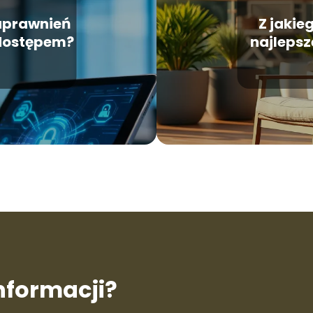
 uprawnień
Z jakie
 dostępem?
najleps
informacji?