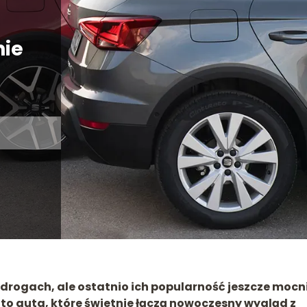
nie
h drogach, ale ostatnio ich popularność jeszcze mocn
– to auta, które świetnie łączą nowoczesny wygląd z