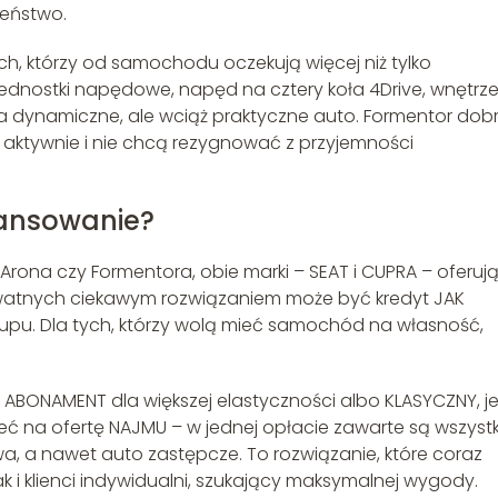
zeństwo.
ch, którzy od samochodu oczekują więcej niż tylko
ednostki napędowe, napęd na cztery koła 4Drive, wnętrze
na dynamiczne, ale wciąż praktyczne auto. Formentor dob
ić aktywnie i nie chcą rezygnować z przyjemności
nansowanie?
Arona czy Formentora, obie marki – SEAT i CUPRA – oferuj
ywatnych ciekawym rozwiązaniem może być kredyt JAK
upu. Dla tych, którzy wolą mieć samochód na własność,
 ABONAMENT dla większej elastyczności albo KLASYCZNY, jeś
eć na ofertę NAJMU – w jednej opłacie zawarte są wszystk
a, a nawet auto zastępcze. To rozwiązanie, które coraz
ak i klienci indywidualni, szukający maksymalnej wygody.