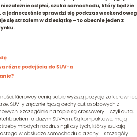
niezależnie od płci, szuka samochodu, który będzie
e, a jednocześnie sprawdzi się podczas weekendowe
e się strzałem w dziesiątkę – to obecnie jeden z
rynku.
adę
wa różne podejścia do SUV-a
anie?
ności. Kierowcy cenią sobie wyższą pozycję za kierownicą
rze. SUV-y zręcznie łączą cechy aut osobowych z
wych. Szczególnie na topie są crossovery – czyli auta,
m hatchbackiem a dużym SUV-em. Są kompaktowe, mają
trzeby młodych rodzin, singli czy tych, którzy szukają
rostego w obsłudze samochodu dla żony – szczegóły