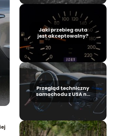
Jaki przebieg auta
jest akceptowalny?
Przegląd techniczny
samochodu z USA na
stacji
diagnostycznej
iej