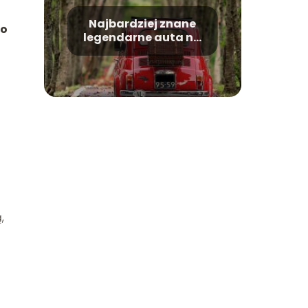
Najbardziej znane
go
legendarne auta na
świecie
,