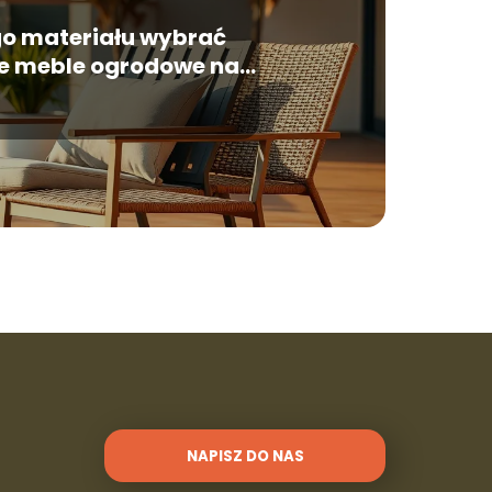
go materiału wybrać
ze meble ogrodowe na
taras?
NAPISZ DO NAS