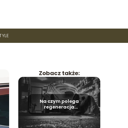
STYLE
Zobacz także:
Na czym polega
regeneracja
zacisków
hamulcowych?