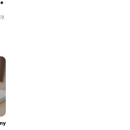
ne
ji
e
zny