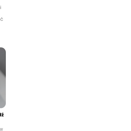
i
ąć
dź
ów