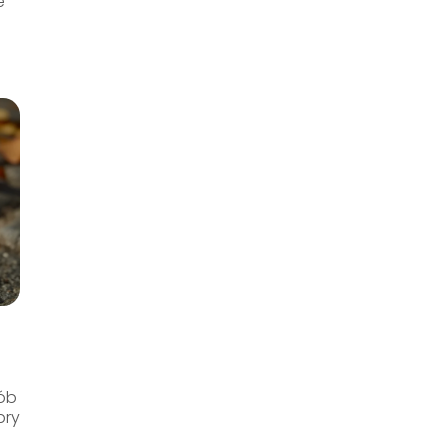
e
sób
bry