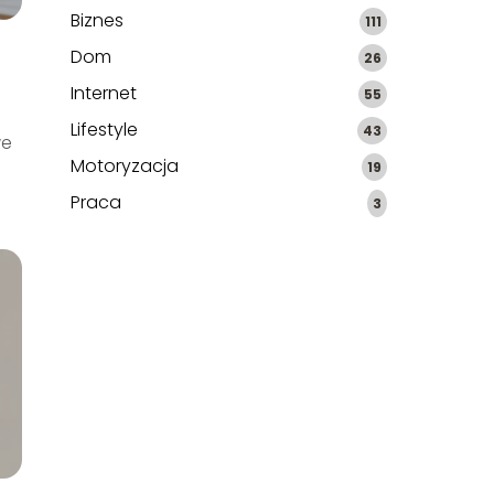
Biznes
111
Dom
26
Internet
55
Lifestyle
43
we
Motoryzacja
19
Praca
3