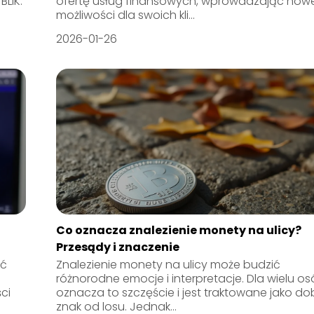
BLIK.
ofertę usług finansowych, wprowadzając now
możliwości dla swoich kli...
2026-01-26
Co oznacza znalezienie monety na ulicy?
Przesądy i znaczenie
ąć
Znalezienie monety na ulicy może budzić
różnorodne emocje i interpretacje. Dla wielu o
ci
oznacza to szczęście i jest traktowane jako do
znak od losu. Jednak...