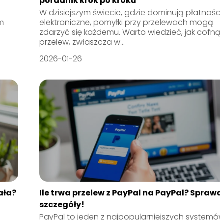
poradnik krok po kroku
W dzisiejszym świecie, gdzie dominują płatnośc
m
elektroniczne, pomyłki przy przelewach mogą
zdarzyć się każdemu. Warto wiedzieć, jak cofn
przelew, zwłaszcza w...
2026-01-26
ała?
Ile trwa przelew z PayPal na PayPal? Spraw
szczegóły!
PayPal to jeden z najpopularniejszych system