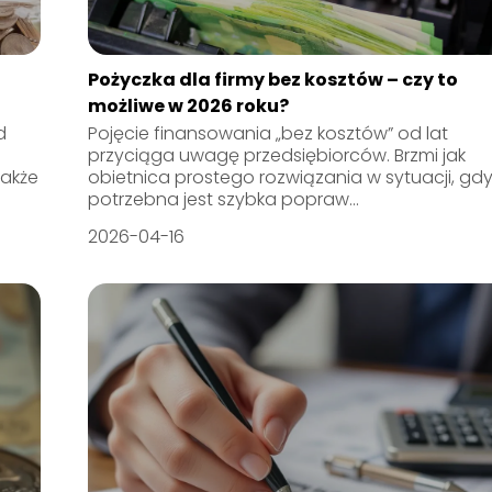
Pożyczka dla firmy bez kosztów – czy to
możliwe w 2026 roku?
d
Pojęcie finansowania „bez kosztów” od lat
przyciąga uwagę przedsiębiorców. Brzmi jak
także
obietnica prostego rozwiązania w sytuacji, gd
potrzebna jest szybka popraw...
2026-04-16