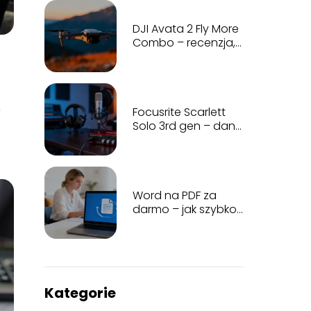
DJI Avata 2 Fly More
Combo – recenzja,
funkcje, co zawiera
zestaw?
y
Focusrite Scarlett
Solo 3rd gen – dane
techniczne, opinie,
test
Word na PDF za
darmo – jak szybko
przekonwertować
plik?
Kategorie