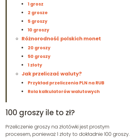
1 grosz
2 grosze
5 groszy
10 groszy
Różnorodność polskich monet
20 groszy
50 groszy
1 złoty
Jak przeliczać waluty?
Przykład przeliczenia PLN na RUB
Rola kalkulatorów walutowych
100 groszy ile to zł?
Przeliczenie groszy na złotówki jest prostym
procesem, ponieważ 1 złoty to dokładnie 100 groszy.